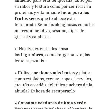
alimento para esta temporada, tanto por
su sabor y textura como por ser ricas en
proteínas y vitaminas.
»
I
ncorpora los
frutos secos
que te ofrece este
temporada. Semillas oleaginosas como las
nueces, almendras, sésamo, pipas de
girasol y calabaza.
»
No olvides en tu despensa
las
legumbres
, como los garbanzos, las
lentejas, azukis..
»
Utiliza
cocciones más lentas
y platos
como estofados, cremas, sopas, hervidos,
etc. ¿Os acordáis del típico puchero de la
abuela? Es hora de recuperarlo
»
Consume verduras de hoja verde
.
Verduras como la calabaza, el boniato, la