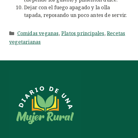
Dejar con el fuego apagado y la olla
tapada, reposando un poco antes de servir.
Categorías
Comidas veganas
,
Platos principales
,
Recetas
vegetarianas