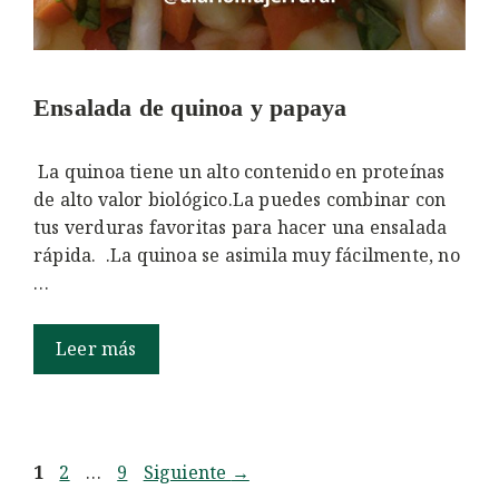
Ensalada de quinoa y papaya
La quinoa tiene un alto contenido en proteínas
de alto valor biológico.La puedes combinar con
tus verduras favoritas para hacer una ensalada
rápida. .La quinoa se asimila muy fácilmente, no
…
Leer más
Página
Página
Página
1
2
…
9
Siguiente
→