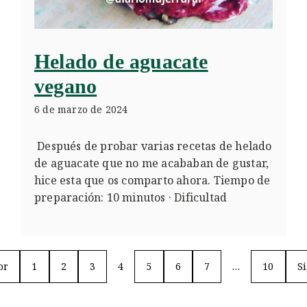
Helado de aguacate
vegano
6 de marzo de 2024
Después de probar varias recetas de helado
de aguacate que no me acababan de gustar,
hice esta que os comparto ahora. Tiempo de
preparación: 10 minutos · Dificultad
or
1
2
3
4
5
6
7
…
10
S