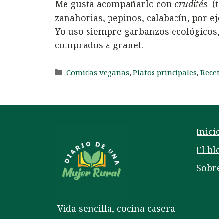
Me gusta acompañarlo con
crudités
(t
zanahorias, pepinos, calabacín, por ej
Yo uso siempre garbanzos ecológicos,
comprados a granel.
Categorías
Comidas veganas
,
Platos principales
,
Rece
Inici
El bl
Sobr
Vida sencilla, cocina casera