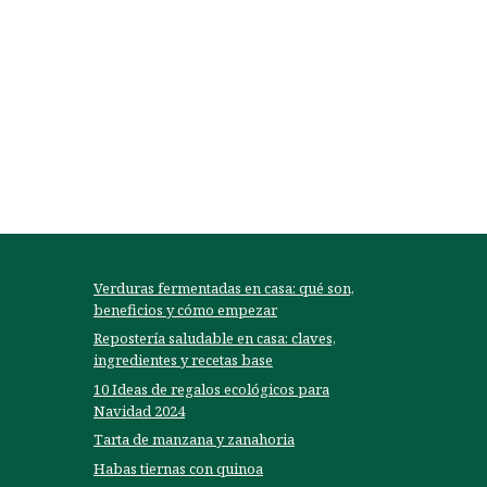
Verduras fermentadas en casa: qué son,
beneficios y cómo empezar
Repostería saludable en casa: claves,
ingredientes y recetas base
10 Ideas de regalos ecológicos para
Navidad 2024
Tarta de manzana y zanahoria
Habas tiernas con quinoa