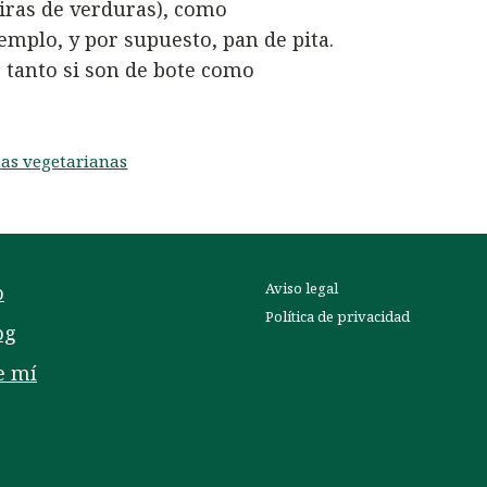
iras de verduras), como
emplo, y por supuesto, pan de pita.
 tanto si son de bote como
tas vegetarianas
Aviso legal
o
Política de privacidad
og
e mí