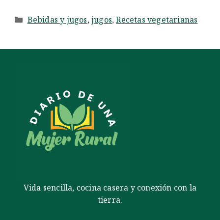
Categorías
Bebidas y jugos
,
jugos
,
Recetas vegetarianas
Vida sencilla, cocina casera y conexión con la
tierra.